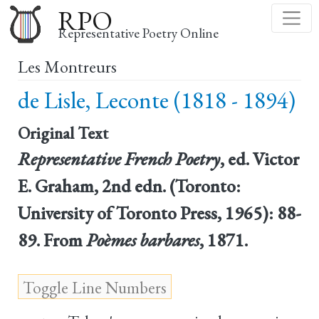
Skip
RPO
to
Representative Poetry Online
main
Les Montreurs
content
de Lisle, Leconte (1818 - 1894)
Original Text
Representative French Poetry
, ed. Victor
E. Graham, 2nd edn. (Toronto:
University of Toronto Press, 1965): 88-
89. From
Poèmes barbares
, 1871.