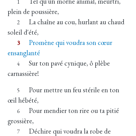
Tel qu'un morne animal, meurtri,
1
plein de poussière,
La chaîne au cou, hurlant au chaud
2
soleil d'été,
Promène qui voudra son cœur
3
ensanglanté
Sur ton pavé cynique, ô plèbe
4
carnassière!
Pour mettre un feu stérile en ton
5
œil hébété,
Pour mendier ton rire ou ta pitié
6
grossière,
Déchire qui voudra la robe de
7