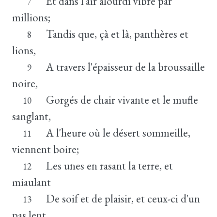
Et dans l'air alourdi vibre par
7
millions;
Tandis que, çà et là, panthères et
8
lions,
A travers l'épaisseur de la broussaille
9
noire,
Gorgés de chair vivante et le mufle
10
sanglant,
A l'heure où le désert sommeille,
11
viennent boire;
Les unes en rasant la terre, et
12
miaulant
De soif et de plaisir, et ceux-ci d'un
13
pas lent,