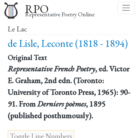
Skip
RPO
to
Representative Poetry Online
main
Le Lac
content
de Lisle, Leconte (1818 - 1894)
Original Text
Representative French Poetry
, ed. Victor
E. Graham, 2nd edn. (Toronto:
University of Toronto Press, 1965): 90-
91. From
Derniers poèmes
, 1895
(published posthumously).